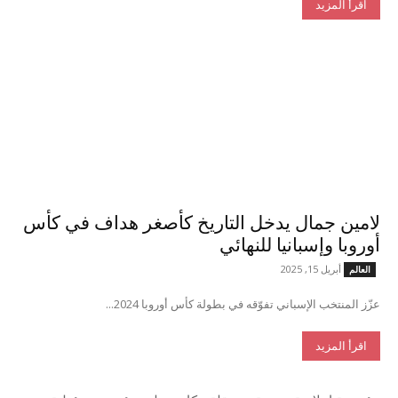
اقرأ المزيد
لامين جمال يدخل التاريخ كأصغر هداف في كأس
أوروبا وإسبانيا للنهائي
أبريل 15, 2025
العالم
عزّز المنتخب الإسباني تفوّقه في بطولة كأس أوروبا 2024...
اقرأ المزيد