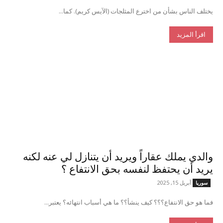
يختلف الناس بشأن من اخترع المثلجات (الآيس كريم). كما...
اقرأ المزيد
والدي يملك عقاراً ويريد أن يتنازل لي عنه لكنه
يريد أن يحتفظ لنفسه بحق الانتفاع ؟
أبريل 15, 2025
سوريا
فما هو حق الانتفاع؟؟؟ كيف ينشأ؟؟ ما هي أسباب انتهائه؟ يعتبر...