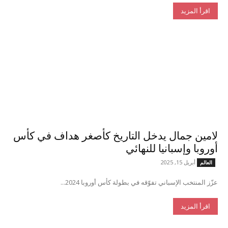
اقرأ المزيد
لامين جمال يدخل التاريخ كأصغر هداف في كأس
أوروبا وإسبانيا للنهائي
أبريل 15, 2025
العالم
عزّز المنتخب الإسباني تفوّقه في بطولة كأس أوروبا 2024...
اقرأ المزيد