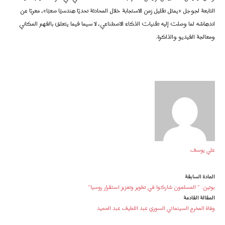
التابعة لجوجل «يمثل تقليل زمن الاستجابة خلال المحادثة تحديًا هندسيًا صعبًا»، معربًا عن
اندهاشه لما وصلت إليه تقنيات الذكاء الاصطناعي، لا سيما فيما يتعلق بالفهم المكاني
ومعالجة الفيديو والذاكرة.
علي يوسف
المادة السابقة
بوتين: ” المسلمون شاركوا في تطوير وتعزيز استقرار روسيا”
المقالة القادمة
وفاة المخرج السينمائي السوري عبد اللطيف عبد الحميد