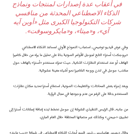
في أعقاب عدة إصدارات لمنتجات ونماذج
الذكاء الاصطناعي المحدثة من منافسي
شركات التكنولوجيا الكبرى مثل «أوبن آيه
آي»، و«ميتا»، و«مايكروسوفت».
وفي عرض فيديو توضيحي، استجاب النموذج الأولي لمساعد الذكاء الاصطناعي
«بروجكت أسترا» التابع لجوجل للأوامر الصوتية بناءً على تحليل ما يراه من خلال كاميرا
الهاتف أو عند استخدام النظارات الذكية، حيث تحرك مستخدم «أسترا» بالهاتف حول
مكتب جوجل في لندن ووجه الكاميرا نحو أشياء معينة عشوائية.
وبعد إجراء بعض المحادثات والتعليمات الصوتية، استطاع أسترا تحديد مكان نظارات
المستخدم بدقة على الرغم من عدم وجودها في مجال الرؤية.
من جانبه، قال الرئيس التنفيذي للشركة إن جوجل تخطط لبدء إضافة إمكانات أسترا إلى
تطبيق «جيمني» وكذلك عبر منتجاتها المختلفة خلال العام الجاري.
وقال ديميس هاسابيس، رئيس قسم أبحاث الذكاء الاصطناعي في شركة «ديب مايند»