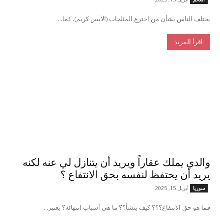
يختلف الناس بشأن من اخترع المثلجات (الآيس كريم). كما...
اقرأ المزيد
والدي يملك عقاراً ويريد أن يتنازل لي عنه لكنه
يريد أن يحتفظ لنفسه بحق الانتفاع ؟
أبريل 15, 2025
سوريا
فما هو حق الانتفاع؟؟؟ كيف ينشأ؟؟ ما هي أسباب انتهائه؟ يعتبر...