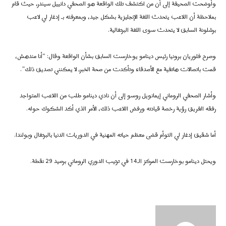
وأوضحت الصحيفة إلى أن من اكتشف تلك الواقعة هو الصحفي دانييل سيندر، حيث قام
بملاحظة أن اللاعب يتحدث اللغة الإنجليزية بشكل جيد، وبمعرفته بـ إدغار لي لاعب
برشلونة السابق لا يتحدث سوى اللغة البرتغالية.
وصرح فلوريان برونيا رئيس دينامو يوخارست السابق بشأن الواقعة وقال: “أنا مندهش،
قمت باتصالات هاتفية مع الأصدقاء وتأكدت من صحة الخبر، لا يمكنني تصديق ذلك”.
وأشار الصحفي الروماني إيمانويل روسو إلى أن نادي دينامو طلب من اللاعب المتواجد
رفقه الفريق رؤية رخصة قيادته ورفض اللاعب ذلك، الأمر الذي أكد الشكوك حوله.
أما شقيق إدغار لي التوأم قضى معظم حياته المهنية في الدوريات الدنيا بالبرتغال وبولندا.
ويحتل دينامو بوخارست المركز الـ14 في ترتيب الدوري الروماني برصيد 29 نقطة.