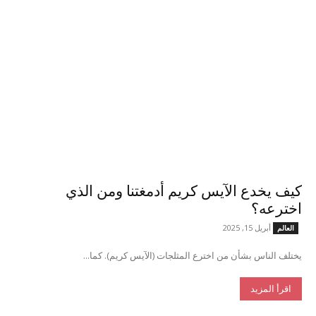
كيف يخدع الآيس كريم أدمغتنا ومن الذي
اخترعه؟
أبريل 15, 2025
العالم
يختلف الناس بشأن من اخترع المثلجات (الآيس كريم). كما...
اقرأ المزيد