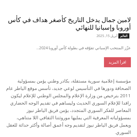
لامين جمال يدخل التاريخ كأصغر هداف في كأس
أوروبا وإسبانيا للنهائي
أبريل 15, 2025
العالم
عزّز المنتخب الإسباني تفوّقه في بطولة كأس أوروبا 2024...
اقرأ المزيد
مؤسسة إعلامية سورية مستقلة، بكادر وطني يؤمن بمسؤولية
الصحافة ودورها في التأسيس لوعي جديد، تأسس موقع الياطر عام
2011 بترخيص من وزارة الإعلام والمجلس الوطني للإعلام ليكون
رافدا للإعلام السوري الحديث وليساهم في تقديم الوجه الحضاري
المعاصر للفكر السوري المتجدد، يؤمن فريق الياطر نيوز
بمسؤولياته المعرفية التي يمليها موروثتنا الثقافي اللا متناهي،
ويعمل فريق الياطر نيوز لتقديم وجه أعمق أصالة وأكثر حداثة للعقل
السوري.