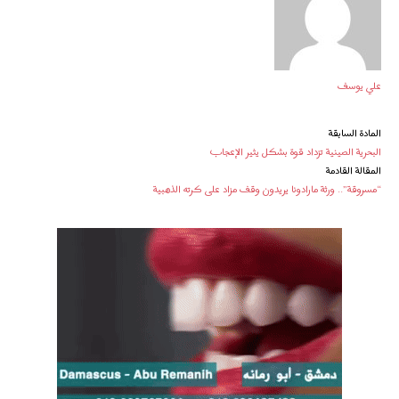
علي يوسف
المادة السابقة
البحرية الصينية تزداد قوة بشكل يثير الإعجاب
المقالة القادمة
“مسروقة”.. ورثة مارادونا يريدون وقف مزاد على كرته الذهبية