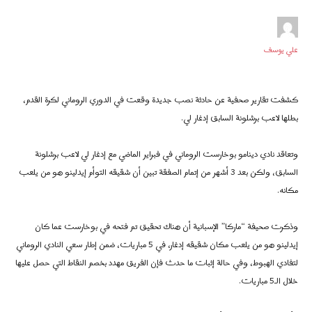
علي يوسف
كشفت تقارير صحفية عن حادثة نصب جديدة وقعت في الدوري الروماني لكرة القدم،
بطلها لاعب برشلونة السابق إدغار لي.
وتعاقد نادي دينامو بوخارست الروماني في فبراير الماضي مع إدغار لي لاعب برشلونة
السابق، ولكن بعد 3 أشهر من إتمام الصفقة تبين أن شقيقه التوأم إيدلينو هو من يلعب
مكانه.
وذكرت صحيفة “ماركا” الإسبانية أن هناك تحقيق تم فتحه في بوخارست عما كان
إيدلينو هو من يلعب مكان شقيقه إدغار، في 5 مباريات، ضمن إطار سعي النادي الروماني
لتفادي الهبوط، وفي حالة إثبات ما حدث فإن الفريق مهدد بخصم النقاط التي حصل عليها
خلال الـ5 مباريات.