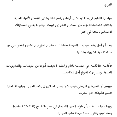
للمزاج.
ويلعب التطور في هذا دورا كبيرا أيضا، ويفسر لماذا يشتهي الإنسان الأشياء الحلوة
بانتظام. فالمثلجات مزيج من السكر والدهون والبرودة، وهو ما يعطي المستهلك
الإحساس بالمتعة في الفم.
وقد أثار أصل هذه المرطبات المجمدة نقاشات حادة بين المؤرخين. لكنهم اتفقوا على أنها
سبقت عهد الكهرباء والتبريد.
فأغلب الثقافات التي حظيت بالثلج والجليد، اخترعت أنواعا من المرطبات والمشروبات
المثلجة. وتعتبر هذه الأنواع أصل المثلجات.
ويروى أن الإمبراطور الروماني، نيرو، كان يرسل العدائين إلى قمم الجبال، ليجلبوا له الجليد
لعصير الفواكه الذي يشربه.
وهناك بيانات تفيد بأن ملوك الصين القديمة، في عصر عائلة تانغ (618-907) كانوا
يستمتعون بتناول خلطة مجمدة تشبه الحليب.