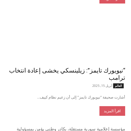
“نيويورك تايمز”: زيلينسكي يخشى إعادة انتخاب
ترامب
أبريل 15, 2025
العالم
أشارت صحيفة “نيويورك تايمز” إلى أن زعيم نظام كييف...
اقرأ المزيد
مؤسسة إعلامية سورية مستقلة، بكادر وطني يؤمن بمسؤولية