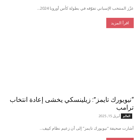
عزّز المنتخب الإسباني تفوّقه في بطولة كأس أوروبا 2024...
اقرأ المزيد
“نيويورك تايمز”: زيلينسكي يخشى إعادة انتخاب
ترامب
أبريل 15, 2025
العالم
أشارت صحيفة “نيويورك تايمز” إلى أن زعيم نظام كييف...