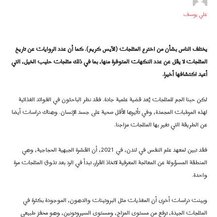
علي يوسف
يختلف الناس بشأن من اخترع المثلجات (الآيس كريم). كما أن عدد الروايات عن تاريخ
المثلجات لا يقل عن عدد النكهات المتوفرة منها، بما في ذلك مثلجات حليب الخيل، التي
أعيد اكتشافها أخيرا.
لكن حبنا الجم للمثلجات يُعد قضية علمية جادة. فقد نظر الباحثون في الفوائد الغذائية
لهذه المرطبات المجمدة، وفي تأثيرها الأقل صحية على جسد الإنسان. وهناك دراسات أيضا
عن الطريقة التي تغير بها المثلجات مزاجنا.
فقد تبين لمعهد علم النفس في لندن، في 2021، أن القشرة الجبهية الحجاجية، وهي
المنطقة المسؤولة عن المعالجة المعرفية لاتخاذ القرار، تبدأ في الرد بعد تذوق المثلجات مرة
واحدة.
وبينت دراسات أخرى أن المغذيات مثل البروتينات والدهون، الموجودة بكثرة في
المثلجات الجيدة، ترفع من مستوى المزاج، ومستوى السيروتونين، وهو محفز طبيعي