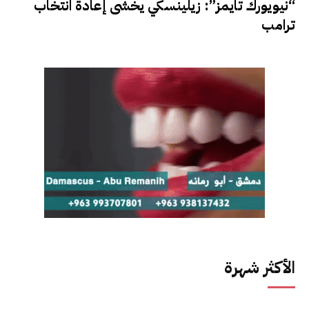
“نيويورك تايمز”: زيلينسكي يخشى إعادة انتخاب
ترامب
الأكثر شهرة