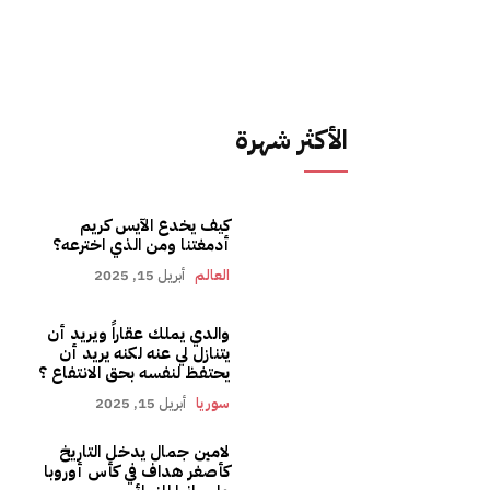
الأكثر شهرة
كيف يخدع الآيس كريم
أدمغتنا ومن الذي اخترعه؟
العالم
أبريل 15, 2025
والدي يملك عقاراً ويريد أن
يتنازل لي عنه لكنه يريد أن
يحتفظ لنفسه بحق الانتفاع ؟
سوريا
أبريل 15, 2025
لامين جمال يدخل التاريخ
كأصغر هداف في كأس أوروبا