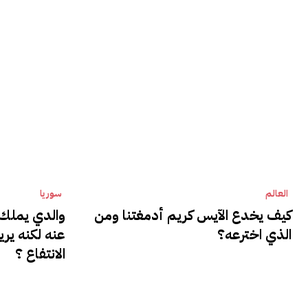
العالم
سوريا
كيف يخدع الآيس كريم أدمغتنا ومن
والدي يملك ع
الذي اخترعه؟
عنه لكنه ير
الانتفاع ؟