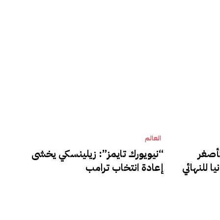
العالم
كأصغر
“نيويورك تايمز”: زيلينسكي يخشى
ا للنهائي
إعادة انتخاب ترامب