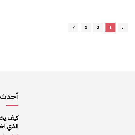
3
2
1
أحدث ا
كيف يخد
الذي اخ