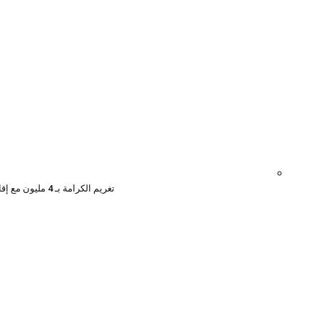
تغريم الكرامة بـ 4 مليون مع إقامة المباراتين القادمتين على أرضه دون جمهور